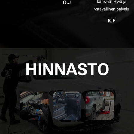
kätevää! Hyvä ja
O.J
ystävällinen palvelu
K.F
RENKA
HINNASTO
SISÄPI
YLLÄPI
ANVAI
NNAT
TO
HTO