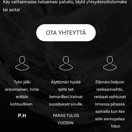
Käy valitsemassa haluamasi palvelu, täytä yhteydenottolomake
tai soita!
OTA YHTEYTTÄ
Työn jälki
Älyttömän hyvää
Elämäni helpoin
erinomainen, hinta
työtä teit
renkaanvaihto,
erittäin
bemarilleni.Vahvat
renkaat vaihtuivat
kohtuullinen.
suositukset sinulle.
omassa pihassa
samalla kun itse
P.H
PARAS TULOS
söin aamupalaa
VUOSIIN
😎👌 hiton